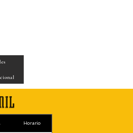
les
cional
nil
a
Horario