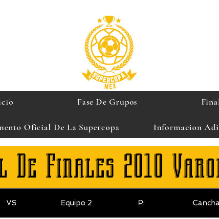
icio
Fase De Grupos
Fina
mento Oficial De La Supercopa
Informacion Adi
l De Finales 2010 Varo
VS
Equipo 2
P:
Canch