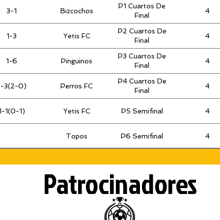
P1 Cuartos De
3-1
Bizcochos
4
Final
P2 Cuartos De
1-3
Yetis FC
4
Final
P3 Cuartos De
1-6
Pinguinos
4
Final
P4 Cuartos De
3-3(2-0)
Perros FC
4
Final
1-1(0-1)
Yetis FC
P5 Semifinal
4
Topos
P6 Semifinal
4
Ganador P6
Final 2010 V
4
Patrocinadores